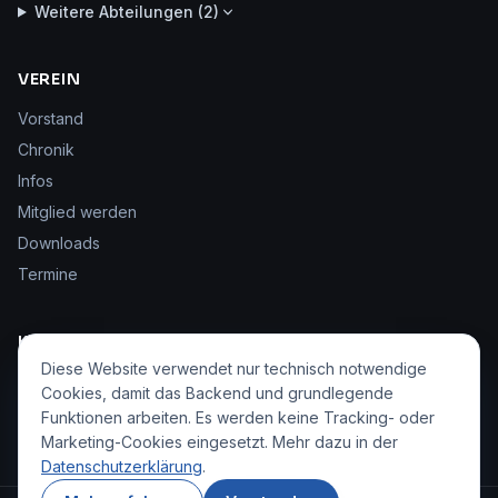
Weitere Abteilungen (
2
)
VEREIN
Vorstand
Chronik
Infos
Mitglied werden
Downloads
Termine
KONTAKT & SERVICE
Diese Website verwendet nur technisch notwendige
Kontakt
Cookies, damit das Backend und grundlegende
Tennishalle buchen ↗
Funktionen arbeiten. Es werden keine Tracking- oder
Marketing-Cookies eingesetzt. Mehr dazu in der
Datenschutzerklärung
.