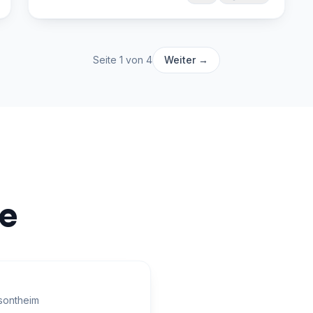
Seite
1
von
4
Weiter →
e
sontheim