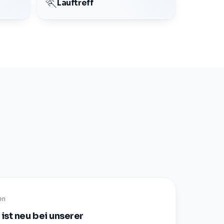
🏃
Lauftreff
en
ist neu bei unserer