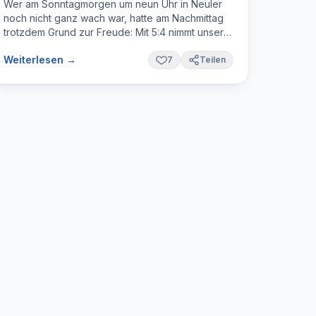
Wer am Sonntagmorgen um neun Uhr in Neuler
noch nicht ganz wach war, hatte am Nachmittag
trotzdem Grund zur Freude: Mit 5:4 nimmt unsere
Herren-40-Mannschaft einen knappen
Weiterlesen →
Auswärtssieg mit nach Hause – entschieden erst
7
Teilen
in den Doppeln, und dort von zwei Spielern, die
bis dahin noch keinen einzigen Ball geschlagen
hatten.