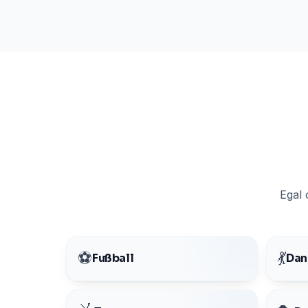
Egal 
⚽
💃
Fußball
Dan